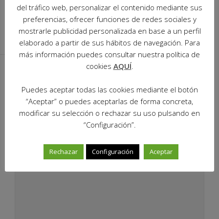
del tráfico web, personalizar el contenido mediante sus
PRESENTACIÓN DE “LA REVISTA SOPEÑA
preferencias, ofrecer funciones de redes sociales y
ZARAGOZA”
mostrarle publicidad personalizada en base a un perfil
elaborado a partir de sus hábitos de navegación. Para
más información puedes consultar nuestra política de
cookies
AQUÍ
.
Deja una respuesta
Puedes aceptar todas las cookies mediante el botón
“Aceptar” o puedes aceptarlas de forma concreta,
Tu dirección de correo electrónico no será publicada.
Los
modificar su selección o rechazar su uso pulsando en
campos obligatorios están marcados con
*
“Configuración”.
COMENTARIO
*
Rechazar
Configuración
Aceptar