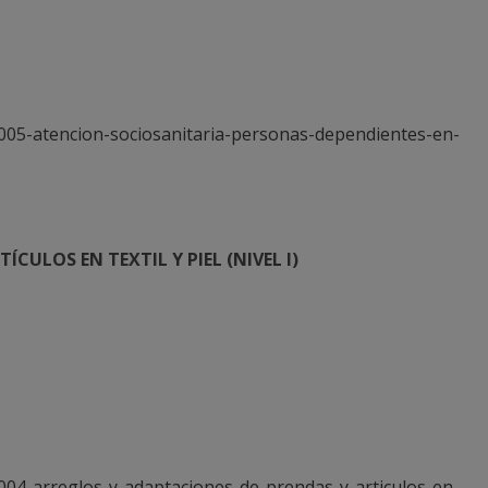
005-atencion-sociosanitaria-personas-dependientes-en-
CULOS EN TEXTIL Y PIEL (NIVEL I)
004-arreglos-y-adaptaciones-de-prendas-y-articulos-en-