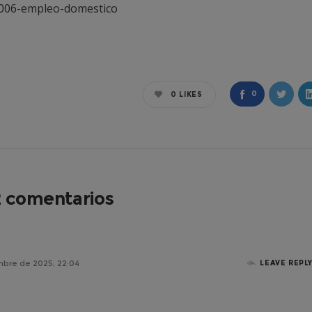
4006-empleo-domestico
0
0
LIKES
2 comentarios
mbre de 2025, 22:04
LEAVE REPL