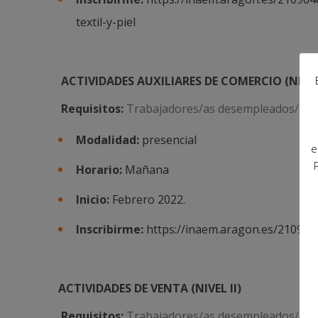
textil-y-piel
ACTIVIDADES AUXILIARES DE COMERCIO (NIVEL
Requisitos:
Trabajadores/as desempleados/as
Modalidad:
presencial
e
Horario:
Mañana
Inicio:
Febrero 2022.
Inscribirme:
https://inaem.aragon.es/2109640
ACTIVIDADES DE VENTA (NIVEL II)
Requisitos:
Trabajadores/as desempleados/as