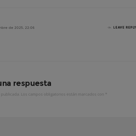
mbre de 2025, 22:06
LEAVE REPL
una respuesta
 publicada.
Los campos obligatorios están marcados con
*